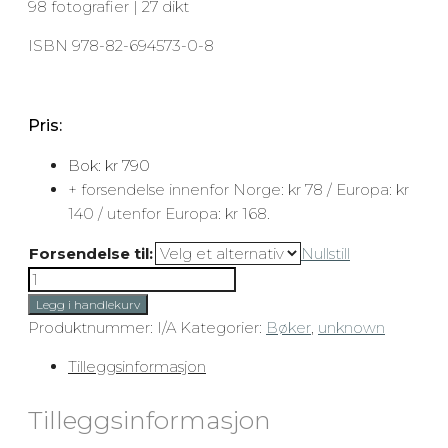
98 fotografier | 27 dikt
ISBN 978-82-694573-0-8
Pris:
Bok: kr 790
+ forsendelse innenfor Norge: kr 78 / Europa: kr
140 / utenfor Europa: kr 168.
Forsendelse til:
Nullstill
Bok
"FJELL
Legg i handlekurv
et
Produktnummer:
I/A
Kategorier:
Bøker
,
unknown
urokkelig
Tilleggsinformasjon
vitne"
(kr
Tilleggsinformasjon
790)
antall