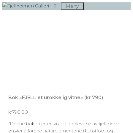
Hopp
0
Meny
til
innhold
Bok «FJELL et urokkelig vitne» (kr 790)
kr
790.00
“Denne boken er en visuell opplevelse av fjell, der vi
ønsker å forene naturelementene i kunstfoto og