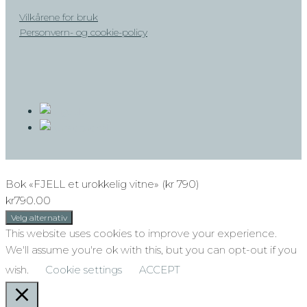
Vilkårene for bruk
Personvern- og cookie-policy
Bok «FJELL et urokkelig vitne» (kr 790)
kr
790.00
Velg alternativ
This website uses cookies to improve your experience.
We'll assume you're ok with this, but you can opt-out if you
wish.
Cookie settings
ACCEPT