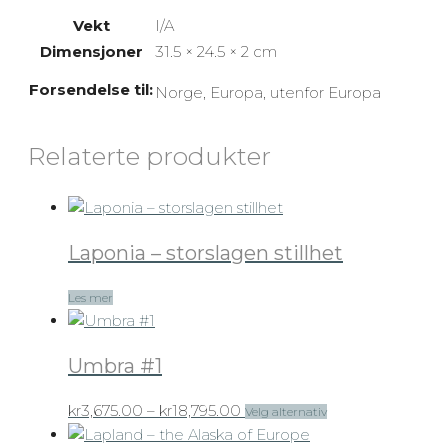
Vekt
I/A
Dimensjoner
31.5 × 24.5 × 2 cm
Forsendelse til:
Norge, Europa, utenfor Europa
Relaterte produkter
Laponia – storslagen stillhet
Les mer
Umbra #1
Prisområde:
Dette
kr
3,675.00
–
kr
18,795.00
Velg alternativ
kr3,675.00
produktet