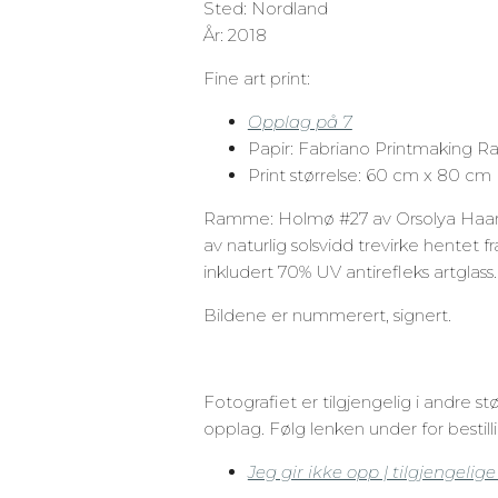
Sted: Nordland
År: 2018
Fine art print:
Opplag på 7
Papir: Fabriano Printmaking Ra
Print størrelse: 60 cm x 80 cm
Ramme: Holmø #27 av Orsolya Haar
av naturlig solsvidd trevirke hentet
inkludert 70% UV antirefleks artglass.
Bildene er nummerert, signert.
Fotografiet er tilgjengelig i andre st
opplag. Følg lenken under for bestilli
Jeg gir ikke opp | tilgjengelige