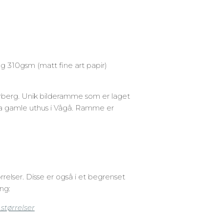
g 310gsm (matt fine art papir)
berg. Unik bilderamme som er laget
 fra gamle uthus i Vågå. Ramme er
ørrelser. Disse er også i et begrenset
ng:
 størrelser