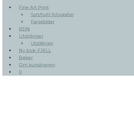
Fine Art Print
Sort/hvitt fotografier
Fargebilder
REiN
Utstillinger
Utstillinger
Ny bok: FJELL
Bøker
Om kunstneren
0