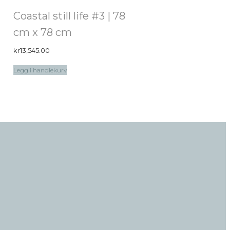
Coastal still life #3 | 78
cm x 78 cm
kr
13,545.00
Legg i handlekurv