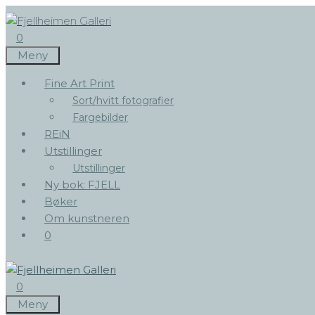
Hopp
til
0
innhold
Meny
Fine Art Print
Sort/hvitt fotografier
Fargebilder
REiN
Utstillinger
Utstillinger
Ny bok: FJELL
Bøker
Om kunstneren
0
0
Meny