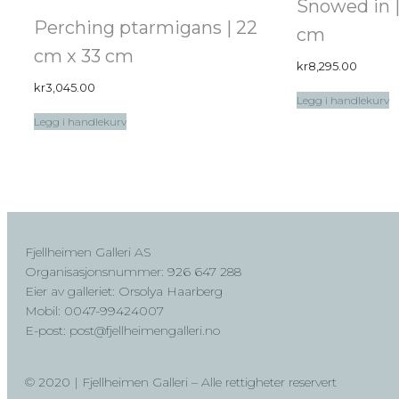
Snowed in |
Perching ptarmigans | 22
cm
cm x 33 cm
kr
8,295.00
kr
3,045.00
Legg i handlekurv
Legg i handlekurv
Fjellheimen Galleri AS
Organisasjonsnummer: 926 647 288
Eier av galleriet: Orsolya Haarberg
Mobil: 0047-99424007
E-post: post@fjellheimengalleri.no
© 2020 | Fjellheimen Galleri – Alle rettigheter reservert