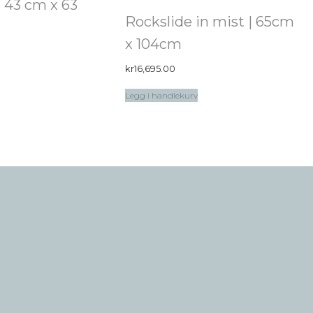
 43 cm x 63
Rockslide in mist | 65cm
x 104cm
kr
16,695.00
Legg i handlekurv