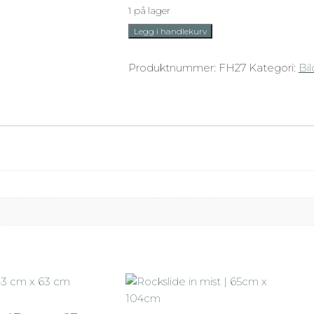
1 på lager
Jeg
Legg i handlekurv
gir
ikke
Produktnummer:
FH27
Kategori:
Bil
opp
|
63cm
x
83cm
antall