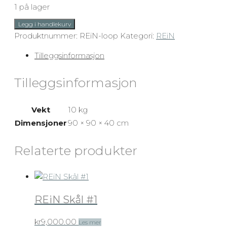
1 på lager
REiN
Legg i handlekurv
Virvel
Produktnummer:
REiN-loop
Kategori:
REiN
antall
Tilleggsinformasjon
Tilleggsinformasjon
Vekt
10 kg
Dimensjoner
90 × 90 × 40 cm
Relaterte produkter
REiN Skål #1
kr
9,000.00
Les mer