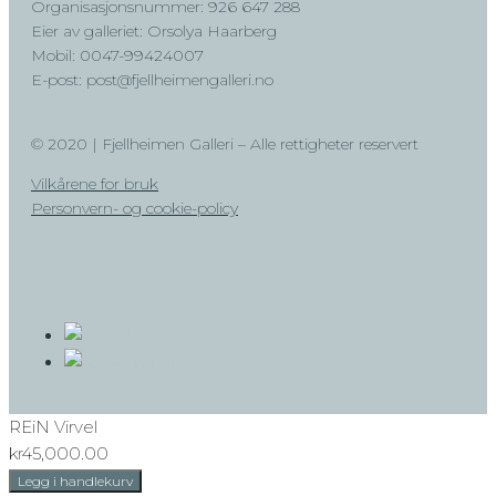
Organisasjonsnummer: 926 647 288
Eier av galleriet: Orsolya Haarberg
Mobil: 0047-99424007
E-post: post@fjellheimengalleri.no
© 2020 | Fjellheimen Galleri – Alle rettigheter reservert
Vilkårene for bruk
Personvern- og cookie-policy
REiN Virvel
kr
45,000.00
REiN
Legg i handlekurv