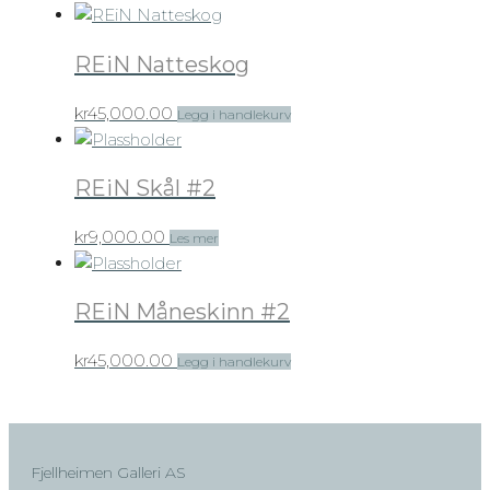
REiN Natteskog
kr
45,000.00
Legg i handlekurv
REiN Skål #2
kr
9,000.00
Les mer
REiN Måneskinn #2
kr
45,000.00
Legg i handlekurv
Fjellheimen Galleri AS