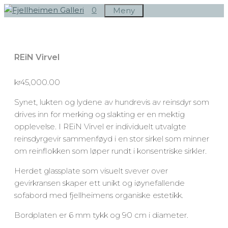
Hopp
0
Meny
til
innhold
REiN Virvel
kr
45,000.00
Synet, lukten og lydene av hundrevis av reinsdyr som
drives inn for merking og slakting er en mektig
opplevelse. I REiN Virvel er individuelt utvalgte
reinsdyrgevir sammenføyd i en stor sirkel som minner
om reinflokken som løper rundt i konsentriske sirkler.
Herdet glassplate som visuelt svever over
gevirkransen skaper ett unikt og iøynefallende
sofabord med fjellheimens organiske estetikk.
Bordplaten er 6 mm tykk og 90 cm i diameter.